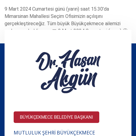
9 Mart 2024 Cumartesi günü (yarın) saat 15.30’da
Mimarsinan Mahallesi Seçim Ofisimizin açılışını
gerçekleştireceğiz. Tüm büyük Büyükçekmece ailemizi
açılışımıza bekliyoruz. 📅 9 Mart 2024 Cumartesi (yarın) 🕒
15.30 📍 Mimarsinan Mahallesi Poyraz Sokak
BÜYÜKÇEKMECE BELEDİYE BAŞKANI
MUTLULUK ŞEHRİ BÜYÜKÇEKMECE