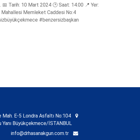
 📅 Tarih: 10 Mart 2024 🕑 Saat: 14.00 📍 Yer:
 Mahallesi Memleket Caddesi No:4
sizbüyükçekmece #benzersizbaşkan
Mah. E-5 Londra Asfaltı No:104
nu Yanı Büyükçekmece/İSTANBUL
info@drhasanakgun.com.tr