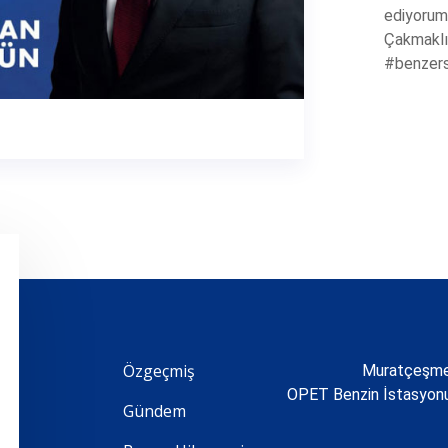
ediyorum.
Çakmaklı
#benzer
Özgeçmiş
Muratçeşme 
OPET Benzin İstasyo
Gündem