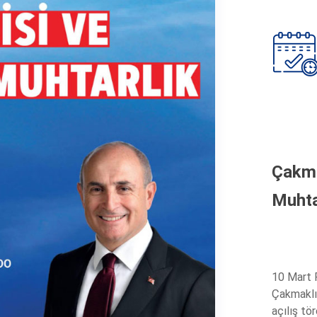
Çakma
Muhtar
10 Mart 
Çakmaklı
açılış t