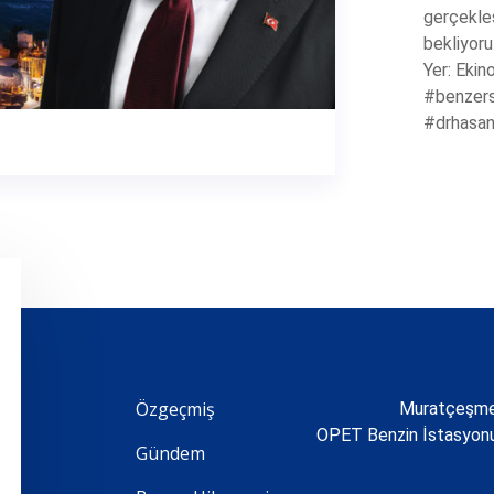
gerçekle
bekliyoru
Yer: Ekin
#benzer
#drhasa
Özgeçmiş
Muratçeşme 
OPET Benzin İstasyo
Gündem