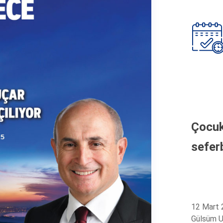
Çocuk
sefer
12 Mart 
Gülsüm U