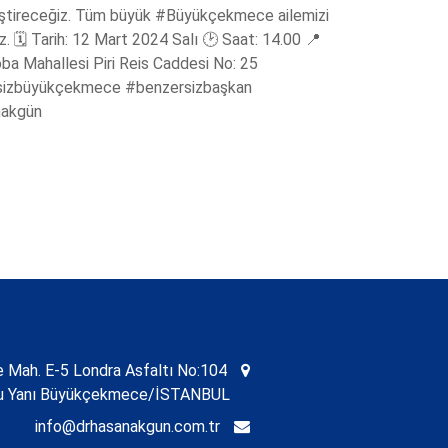
ştireceğiz. Tüm büyük #Büyükçekmece ailemizi
z. 🗓️ Tarih: 12 Mart 2024 Salı 🕑 Saat: 14.00 📍
oba Mahallesi Piri Reis Caddesi No: 25
sizbüyükçekmece #benzersizbaşkan
nakgün
Mah. E-5 Londra Asfaltı No:104
nu Yanı Büyükçekmece/İSTANBUL
info@drhasanakgun.com.tr