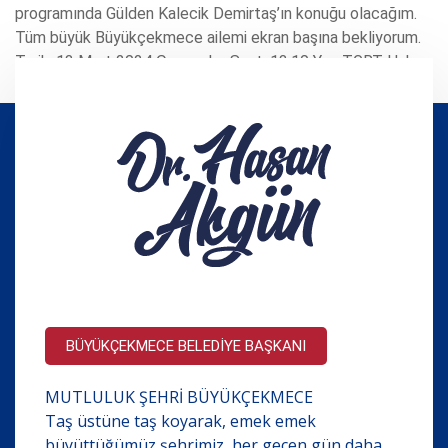
programında Gülden Kalecik Demirtaş’ın konuğu olacağım.
Tüm büyük Büyükçekmece ailemi ekran başına bekliyorum.
Tarih: 13 Mart 2024 Çarşamba Saat: 13.10 Yer: TGRT Haber
Gün Ortası Programı
BÜYÜKÇEKMECE BELEDİYE BAŞKANI
MUTLULUK ŞEHRİ BÜYÜKÇEKMECE
Taş üstüne taş koyarak, emek emek
büyüttüğümüz şehrimiz, her geçen gün daha