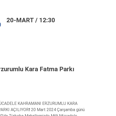
20-MART / 12:30
rzurumlu Kara Fatma Parkı
MÜCADELE KAHRAMANI ERZURUMLU KARA
ARKI AÇILIYOR❗ 20 Mart 2024 Çarşamba günü
30’da Türkoba Mahallemizde Milli Mücadele