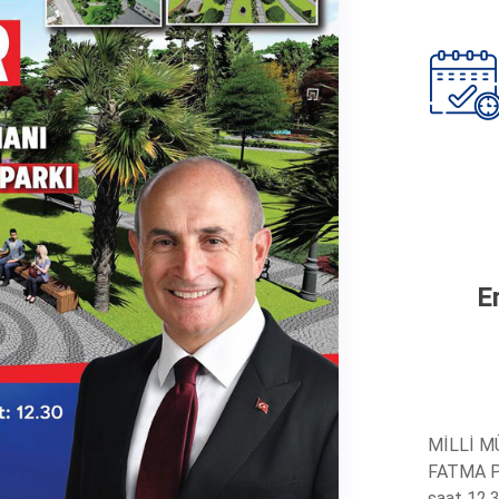
E
MİLLİ 
FATMA P
saat 12.