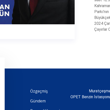
Kahraman
Parkı’nın
Büyükçekm
2024 Çar
Çayırlar 
Özgeçmiş
Muratçeşme 
OPET Benzin İstasyo
Gündem