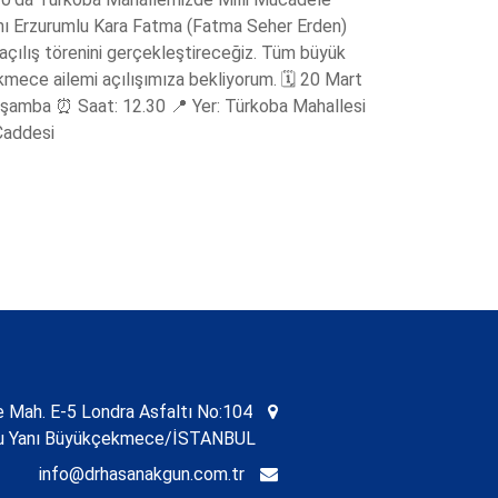
ı Erzurumlu Kara Fatma (Fatma Seher Erden)
 açılış törenini gerçekleştireceğiz. Tüm büyük
ece ailemi açılışımıza bekliyorum. 🗓️ 20 Mart
şamba ⏰ Saat: 12.30 📍 Yer: Türkoba Mahallesi
Caddesi
Mah. E-5 Londra Asfaltı No:104
nu Yanı Büyükçekmece/İSTANBUL
info@drhasanakgun.com.tr