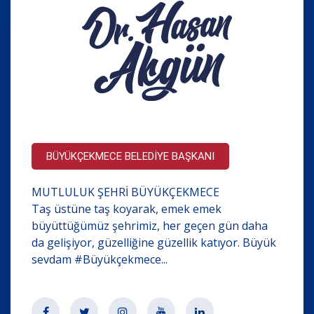
BÜYÜKÇEKMECE BELEDİYE BAŞKANI
MUTLULUK ŞEHRİ BÜYÜKÇEKMECE
Taş üstüne taş koyarak, emek emek
büyüttüğümüz şehrimiz, her geçen gün daha
da gelişiyor, güzelliğine güzellik katıyor. Büyük
sevdam #Büyükçekmece...