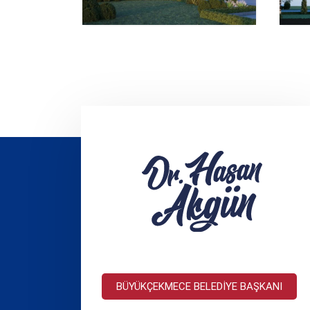
BÜYÜKÇEKMECE BELEDİYE BAŞKANI