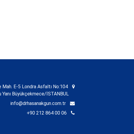
Mah. E-5 Londra Asfaltı No:104
nu Yanı Büyükçekmece/İSTANBUL
info@drhasanakgun.com.tr
+90 212 864 00 06