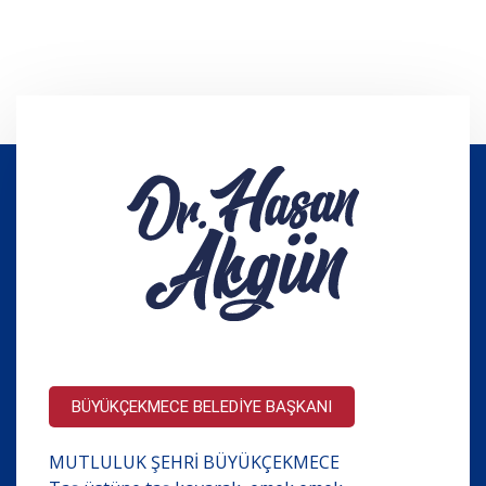
BÜYÜKÇEKMECE BELEDİYE BAŞKANI
MUTLULUK ŞEHRİ BÜYÜKÇEKMECE