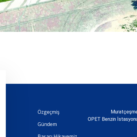
Özgeçmiş
Muratçeşme 
OPET Benzin İstasyo
Gündem
Başarı Hikayemiz