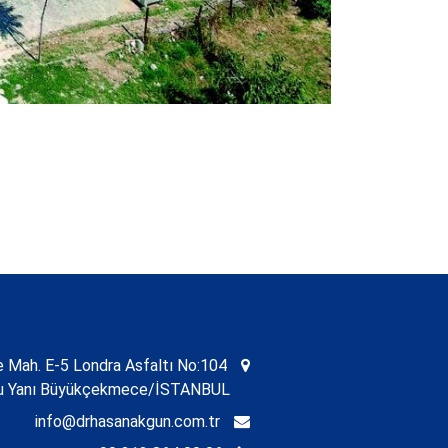
Mah. E-5 Londra Asfaltı No:104
nu Yanı Büyükçekmece/İSTANBUL
info@drhasanakgun.com.tr