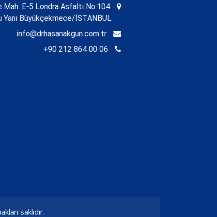
Mah. E-5 Londra Asfaltı No:104
nu Yanı Büyükçekmece/İSTANBUL
info@drhasanakgun.com.tr
+90 212 864 00 06
ları saklıdır.