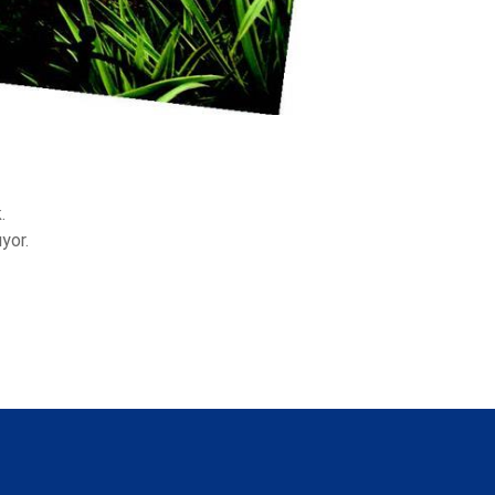
.
yor.