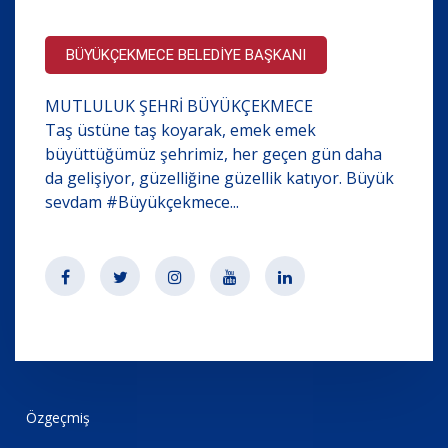
BÜYÜKÇEKMECE BELEDİYE BAŞKANI
MUTLULUK ŞEHRİ BÜYÜKÇEKMECE
Taş üstüne taş koyarak, emek emek
büyüttüğümüz şehrimiz, her geçen gün daha
da gelişiyor, güzelliğine güzellik katıyor. Büyük
sevdam #Büyükçekmece...
Özgeçmiş