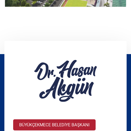
BÜYÜKÇEKMECE BELEDİYE BAŞKANI