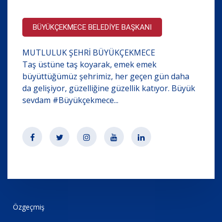
BÜYÜKÇEKMECE BELEDİYE BAŞKANI
MUTLULUK ŞEHRİ BÜYÜKÇEKMECE
Taş üstüne taş koyarak, emek emek
büyüttüğümüz şehrimiz, her geçen gün daha
da gelişiyor, güzelliğine güzellik katıyor. Büyük
sevdam #Büyükçekmece...
Özgeçmiş