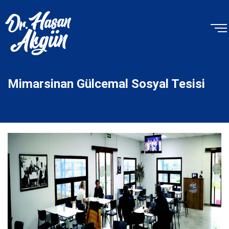
Mimarsinan Gülcemal Sosyal Tesisi