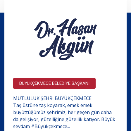
BÜYÜKÇEKMECE BELEDİYE BAŞKANI
MUTLULUK ŞEHRİ BÜYÜKÇEKMECE
Taş üstüne taş koyarak, emek emek
büyüttüğümüz şehrimiz, her geçen gün daha
da gelişiyor, güzelliğine güzellik katıyor. Büyük
sevdam #Büyükçekmece...