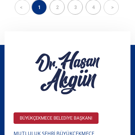
<
1
2
3
4
>
BÜYÜKÇEKMECE BELEDİYE BAŞKANI
MUTLULUK ŞEHRİ BÜYÜKÇEKMECE