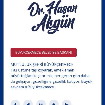
BÜYÜKÇEKMECE BELEDİYE BAŞKANI
MUTLULUK ŞEHRİ BÜYÜKÇEKMECE
Taş üstüne taş koyarak, emek emek
büyüttüğümüz şehrimiz, her geçen gün daha
da gelişiyor, güzelliğine güzellik katıyor. Büyük
sevdam #Büyükçekmece...